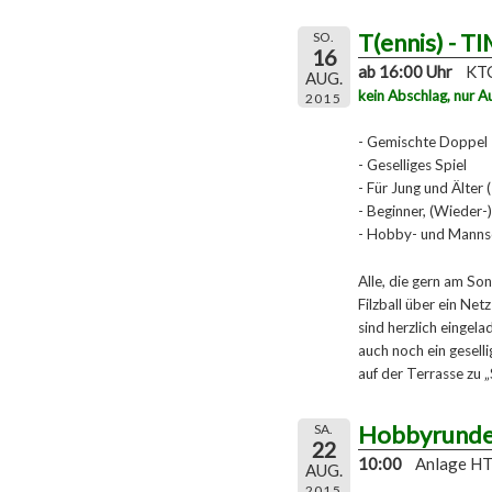
T(ennis) - T
SO.
16
ab 16:00 Uhr
KTC
AUG.
kein Abschlag, nur A
2015
- Gemischte Doppel
- Geselliges Spiel
- Für Jung und Älter 
- Beginner, (Wieder-)
- Hobby- und Mannsc
Alle, die gern am So
Filzball über ein Ne
sind herzlich eingela
auch noch ein gesel
auf der Terrasse zu 
Hobbyrund
SA.
22
10:00
Anlage H
AUG.
2015