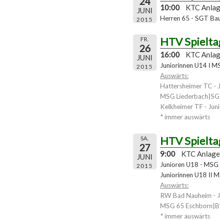
24
10:00
KTC Anla
JUNI
Herren 65 - SGT Bau
2015
HTV Spielta
FR.
26
16:00
KTC Anla
JUNI
Juniorinnen U14 I 
2015
Auswärts:
Hattersheimer TC - 
MSG Liederbach|SG K
Kelkheimer TF - Jun
* immer auswärts
HTV Spielta
SA.
27
9:00
KTC Anlage
JUNI
Junioren U18 - MS
2015
Juniorinnen U18 II 
Auswärts:
RW Bad Nauheim - J
MSG 65 Eschborn|BW
* immer auswärts