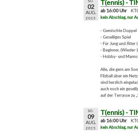
T(ennis) - T
SO.
02
ab 16:00 Uhr
KTC
AUG.
kein Abschlag, nur A
2015
- Gemischte Doppel
- Geselliges Spiel
- Für Jung und Älter 
- Beginner, (Wieder-)
- Hobby- und Mannsc
Alle, die gern am So
Filzball über ein Ne
sind herzlich eingela
auch noch ein gesel
auf der Terrasse zu 
T(ennis) - T
SO.
09
ab 16:00 Uhr
KTC
AUG.
kein Abschlag, nur A
2015