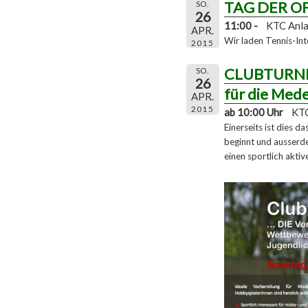
TAG DER O
SO.
26
11:00 -
KTC Anl
APR.
Wir laden Tennis-Int
2015
CLUBTURNIE
SO.
26
für die Med
APR.
2015
ab 10:00 Uhr
KTC
Einerseits ist dies
beginnt und ausserde
einen sportlich aktiv