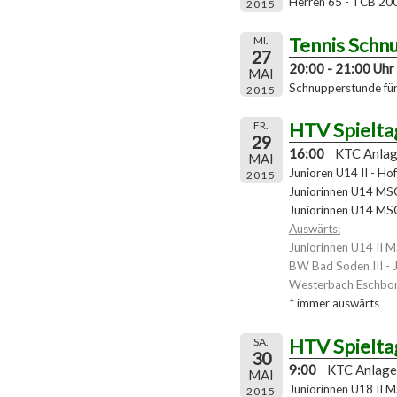
Herren 65 - TCB 20
2015
Tennis Schn
MI.
27
20:00 - 21:00 Uhr
MAI
Schnupperstunde für 
2015
HTV Spielta
FR.
29
16:00
KTC Anla
MAI
Junioren U14 II - Ho
2015
Juniorinnen U14 MSG
Juniorinnen U14 MSG
Auswärts:
Juniorinnen U14 II 
BW Bad Soden III - 
Westerbach Eschbor
* immer auswärts
HTV Spielta
SA.
30
9:00
KTC Anlage
MAI
Juniorinnen U18 II 
2015