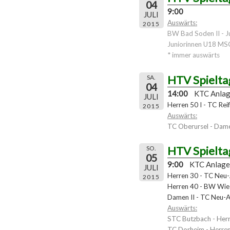
04
9:00
JULI
Auswärts:
2015
BW Bad Soden II - J
Juniorinnen U18 MS
* immer auswärts
HTV Spielta
SA.
04
14:00
KTC Anla
JULI
Herren 50 I - TC Rei
2015
Auswärts:
TC Oberursel - Dame
HTV Spielta
SO.
05
9:00
KTC Anlage
JULI
Herren 30 - TC Neu
2015
Herren 40 - BW Wies
Damen II - TC Neu-
Auswärts:
STC Butzbach - Her
TC Dorheim - Herren