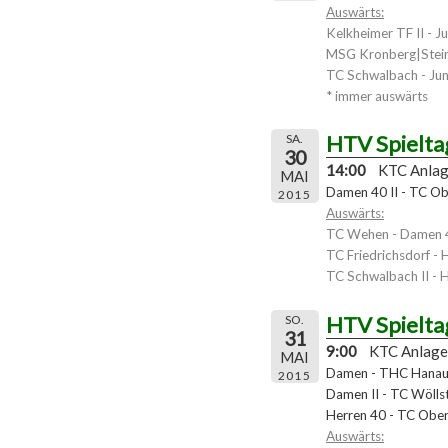
Auswärts:
Kelkheimer TF II - J
MSG Kronberg|Stein
TC Schwalbach - Jun
* immer auswärts
HTV Spielta
SA.
30
14:00
KTC Anla
MAI
Damen 40 II - TC Obe
2015
Auswärts:
TC Wehen - Damen 4
TC Friedrichsdorf - 
TC Schwalbach II - H
HTV Spielta
SO.
31
9:00
KTC Anlage
MAI
Damen - THC Hanau 
2015
Damen II - TC Wölls
Herren 40 - TC Ober
Auswärts: