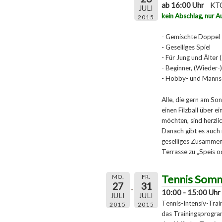
ab 16:00 Uhr
KTC
JULI
kein Abschlag, nur A
2015
- Gemischte Doppel
- Geselliges Spiel
- Für Jung und Älter 
- Beginner, (Wieder-)
- Hobby- und Mannsc
Alle, die gern am S
einen Filzball über 
möchten, sind herzli
Danach gibt es auch 
geselliges Zusamment
Terrasse zu „Speis o
Tennis Som
MO.
FR.
27
31
10:00 - 15:00 Uhr
JULI
JULI
Tennis-Intensiv-Tra
2015
2015
das Trainingsprogra