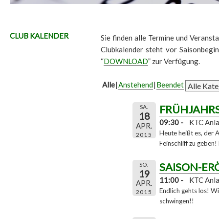
CLUB KALENDER
Sie finden alle Termine und Veransta
Clubkalender steht vor Saisonbegi
“
DOWNLOAD
” zur Verfügung.
Alle
Anstehend
Beendet
FRÜHJAHR
SA.
18
09:30 -
KTC Anl
APR.
Heute heißt es, der A
2015
Feinschliff zu geben! 
SAISON-ER
SO.
19
11:00 -
KTC Anl
APR.
Endlich gehts los! W
2015
schwingen!!