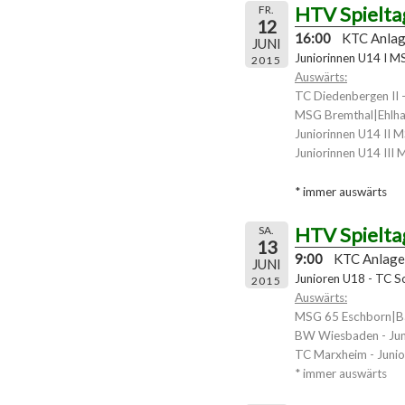
HTV Spielta
FR.
12
16:00
KTC Anla
JUNI
Juniorinnen U14 I 
2015
Auswärts:
TC Diedenbergen II -
MSG Bremthal|Ehlhal
Juniorinnen U14 II 
Juniorinnen U14 III
* immer auswärts
HTV Spielta
SA.
13
9:00
KTC Anlage
JUNI
Junioren U18 - TC S
2015
Auswärts:
MSG 65 Eschborn|Bad
BW Wiesbaden - Ju
TC Marxheim - Junio
* immer auswärts