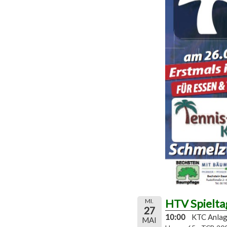
HTV Spielta
MI.
27
10:00
KTC Anla
MAI