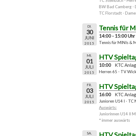
TC Steinbach - Herr
BW Bad Camberg -
TC Florstadt - Damen
Tennis für 
DI.
30
14:00 - 15:00 Uhr
JUNI
Tennis für MINIs & 
2015
HTV Spielta
MI.
01
10:00
KTC Anla
JULI
Herren 65 - TV Wic
2015
HTV Spielta
FR.
03
16:00
KTC Anla
JULI
Junioren U14 I - TC
2015
Auswärts:
Juniorinnen U14 II 
* immer auswärts
HTV Spielta
SA.