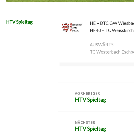
HTV Spieltag
HE – BTC GW Wiesbad
HE40 – TC Weisskirche
AUSWÄRTS
TC Westerbach Eschb
Beitragsnavigation
VORHERIGER
HTV Spieltag
Vorheriger
Beitrag:
NÄCHSTER
HTV Spieltag
Nächster