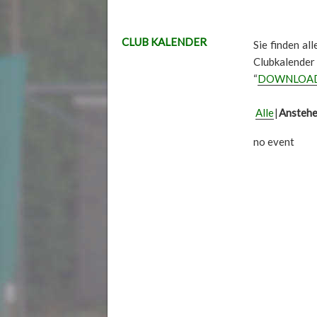
CLUB KALENDER
Sie finden al
Clubkalender
“
DOWNLOA
Alle
Ansteh
no event