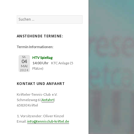
Suchen
nach:
ANSTEHENDE TERMINE:
Termin Informationen:
SA.
HTV Spieltag
04
14:00 Uhr
KTC Anlage (5
MAI
Plätze)
2024
KONTAKT UND ANFAHRT
Krifteler-Tennis-Club e.V.
Schmelzweg 6 (
Anfahrt
)
65830 Kriftel
1. Vorsitzender: Oliver Kinzel
Email:
info@tennisclub-kriftel.de