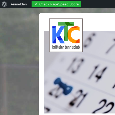
Über
Check PageSpeed Score
Anmelden
WordPress