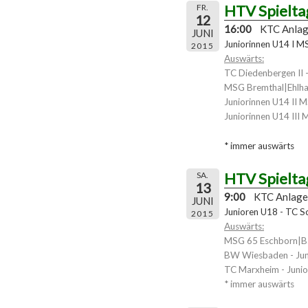
HTV Spielta
FR.
12
16:00
KTC Anla
JUNI
Juniorinnen U14 I 
2015
Auswärts:
TC Diedenbergen II -
MSG Bremthal|Ehlhal
Juniorinnen U14 II 
Juniorinnen U14 III
* immer auswärts
HTV Spielta
SA.
13
9:00
KTC Anlage
JUNI
Junioren U18 - TC S
2015
Auswärts:
MSG 65 Eschborn|Bad
BW Wiesbaden - Ju
TC Marxheim - Junio
* immer auswärts