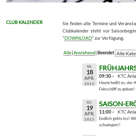
CLUB KALENDER
Sie finden alle Termine und Veransta
Clubkalender steht vor Saisonbegi
“
DOWNLOAD
” zur Verfügung.
Alle
Anstehend
Beendet
FRÜHJAHR
SA.
18
09:30 -
KTC Anl
APR.
Heute heißt es, der A
2015
Feinschliff zu geben! 
SAISON-ER
SO.
19
11:00 -
KTC Anl
APR.
Endlich gehts los! W
2015
schwingen!!