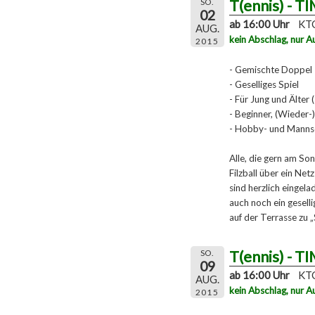
T(ennis) - T
SO.
02
ab 16:00 Uhr
KTC
AUG.
kein Abschlag, nur A
2015
- Gemischte Doppel
- Geselliges Spiel
- Für Jung und Älter 
- Beginner, (Wieder-)
- Hobby- und Mannsc
Alle, die gern am So
Filzball über ein Ne
sind herzlich eingela
auch noch ein gesel
auf der Terrasse zu 
T(ennis) - T
SO.
09
ab 16:00 Uhr
KTC
AUG.
kein Abschlag, nur A
2015