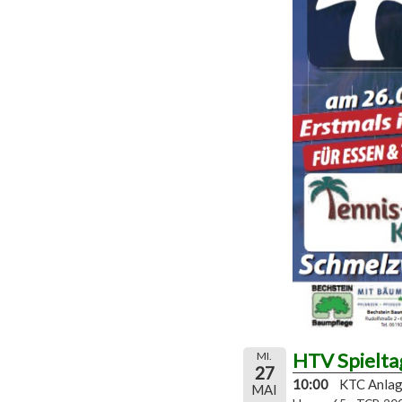
HTV Spielta
MI.
27
10:00
KTC Anla
MAI