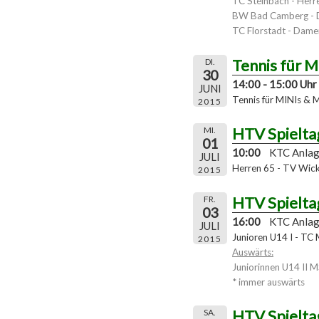
TC Steinbach - Herr
BW Bad Camberg -
TC Florstadt - Damen
Tennis für 
DI.
30
14:00 - 15:00 Uhr
JUNI
Tennis für MINIs & 
2015
HTV Spielta
MI.
01
10:00
KTC Anla
JULI
Herren 65 - TV Wic
2015
HTV Spielta
FR.
03
16:00
KTC Anla
JULI
Junioren U14 I - TC
2015
Auswärts:
Juniorinnen U14 II 
* immer auswärts
HTV Spielta
SA.