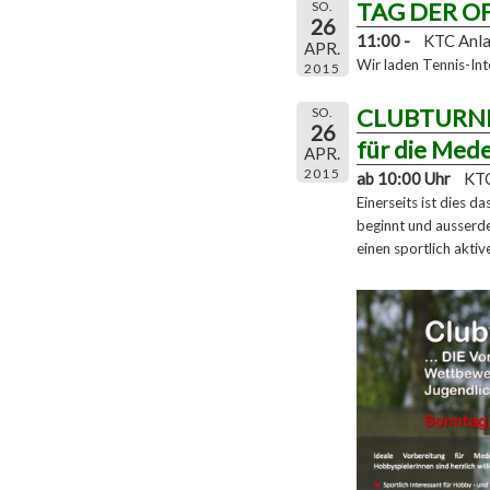
TAG DER O
SO.
26
11:00 -
KTC Anl
APR.
Wir laden Tennis-Int
2015
CLUBTURNIE
SO.
26
für die Med
APR.
2015
ab 10:00 Uhr
KTC
Einerseits ist dies
beginnt und ausserde
einen sportlich aktiv