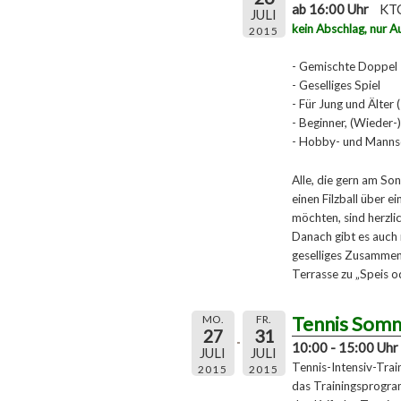
ab 16:00 Uhr
KTC
JULI
kein Abschlag, nur A
2015
- Gemischte Doppel
- Geselliges Spiel
- Für Jung und Älter 
- Beginner, (Wieder-)
- Hobby- und Mannsc
Alle, die gern am S
einen Filzball über 
möchten, sind herzli
Danach gibt es auch 
geselliges Zusamment
Terrasse zu „Speis o
Tennis Som
MO.
FR.
27
31
10:00 - 15:00 Uhr
JULI
JULI
Tennis-Intensiv-Tra
2015
2015
das Trainingsprogra