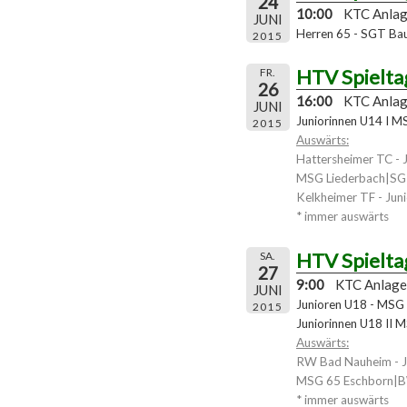
24
10:00
KTC Anla
JUNI
Herren 65 - SGT Bau
2015
HTV Spielta
FR.
26
16:00
KTC Anla
JUNI
Juniorinnen U14 I 
2015
Auswärts:
Hattersheimer TC - 
MSG Liederbach|SG K
Kelkheimer TF - Jun
* immer auswärts
HTV Spielta
SA.
27
9:00
KTC Anlage
JUNI
Junioren U18 - MS
2015
Juniorinnen U18 II 
Auswärts:
RW Bad Nauheim - J
MSG 65 Eschborn|BW
* immer auswärts