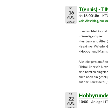
T(ennis) - T
SO.
16
ab 16:00 Uhr
KTC
AUG.
kein Abschlag, nur A
2015
- Gemischte Doppel
- Geselliges Spiel
- Für Jung und Älter 
- Beginner, (Wieder-)
- Hobby- und Mannsc
Alle, die gern am So
Filzball über ein Ne
sind herzlich eingela
auch noch ein gesel
auf der Terrasse zu 
Hobbyrund
SA.
22
10:00
Anlage H
AUG.
2015