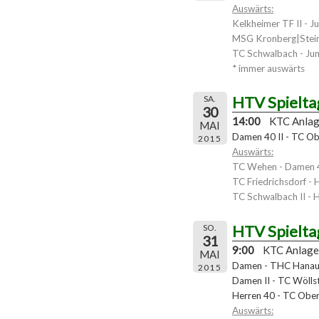
Auswärts:
Kelkheimer TF II - J
MSG Kronberg|Stein
TC Schwalbach - Jun
* immer auswärts
HTV Spielta
SA.
30
14:00
KTC Anla
MAI
Damen 40 II - TC Obe
2015
Auswärts:
TC Wehen - Damen 4
TC Friedrichsdorf - 
TC Schwalbach II - H
HTV Spielta
SO.
31
9:00
KTC Anlage
MAI
Damen - THC Hanau 
2015
Damen II - TC Wölls
Herren 40 - TC Ober
Auswärts: