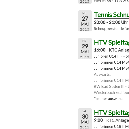
Herren 65 - TCB 20
2015
Tennis Schn
MI.
27
20:00 - 21:00 Uhr
MAI
Schnupperstunde für 
2015
HTV Spielta
FR.
29
16:00
KTC Anla
MAI
Junioren U14 II - Ho
2015
Juniorinnen U14 MSG
Juniorinnen U14 MSG
Auswärts:
Juniorinnen U14 II 
BW Bad Soden III - 
Westerbach Eschbor
* immer auswärts
HTV Spielta
SA.
30
9:00
KTC Anlage
MAI
Juniorinnen U18 II 
2015