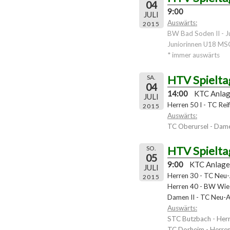
04
9:00
JULI
Auswärts:
2015
BW Bad Soden II - J
Juniorinnen U18 MS
* immer auswärts
HTV Spielta
SA.
04
14:00
KTC Anla
JULI
Herren 50 I - TC Rei
2015
Auswärts:
TC Oberursel - Dame
HTV Spielta
SO.
05
9:00
KTC Anlage
JULI
Herren 30 - TC Neu
2015
Herren 40 - BW Wies
Damen II - TC Neu-
Auswärts:
STC Butzbach - Her
TC Dorheim - Herren