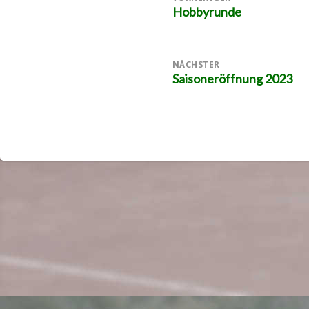
Hobbyrunde
Vorheriger
Beitrag:
NÄCHSTER
Saisoneröffnung 2023
Nächster
Beitrag: