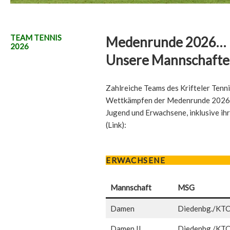
TEAM TENNIS
Medenrunde 2026…
2026
Unsere Mannschafte
Zahlreiche Teams des Krifteler Tenn
Wettkämpfen der Medenrunde 2026 a
Jugend und Erwachsene, inklusive ih
(Link):
ERWACHSENE
Mannschaft
MSG
Damen
Diedenbg./KT
Damen II
Diedenbg./KT