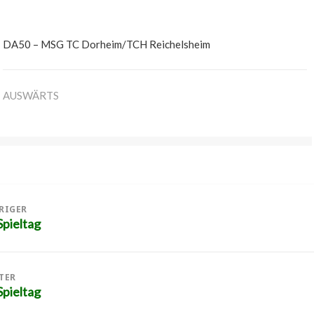
DA50 – MSG TC Dorheim/TCH Reichelsheim
AUSWÄRTS
tion
RIGER
pieltag
iger
g:
TER
pieltag
er
g: