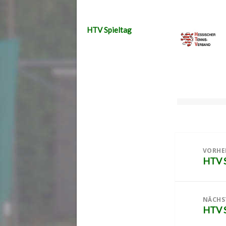
HTV Spieltag
Beitragsnaviga
VORHE
HTV S
Vorher
Beitra
NÄCHS
HTV S
Nächst
Beitra