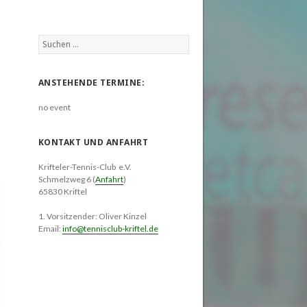
Suchen
nach:
ANSTEHENDE TERMINE:
no event
KONTAKT UND ANFAHRT
Krifteler-Tennis-Club e.V.
Schmelzweg 6 (
Anfahrt
)
65830 Kriftel
1. Vorsitzender: Oliver Kinzel
Email:
info@tennisclub-kriftel.de