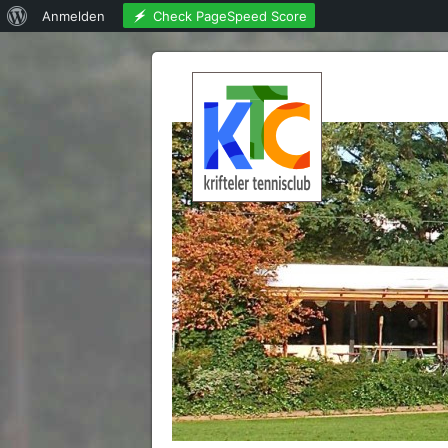
Über
Check PageSpeed Score
Anmelden
WordPress