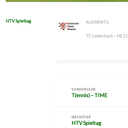
HTV Spieltag
AUSWÄRTS
TC Liederbach – HE15
Beitragsnavigation
VORHERIGER
T(ennis) – TIME
Vorheriger
Beitrag:
NÄCHSTER
HTV Spieltag
Nächster