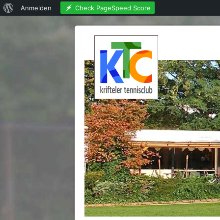
Über
Check PageSpeed Score
Anmelden
WordPress