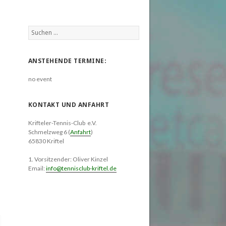
Suchen
nach:
ANSTEHENDE TERMINE:
no event
KONTAKT UND ANFAHRT
Krifteler-Tennis-Club e.V.
Schmelzweg 6 (
Anfahrt
)
65830 Kriftel
1. Vorsitzender: Oliver Kinzel
Email:
info@tennisclub-kriftel.de