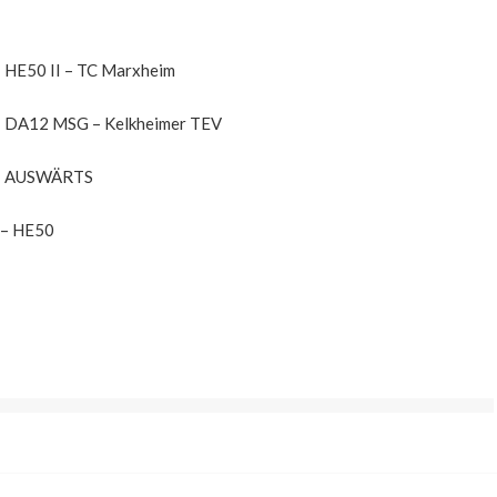
HE50 II – TC Marxheim
DA12 MSG – Kelkheimer TEV
AUSWÄRTS
 – HE50
tion