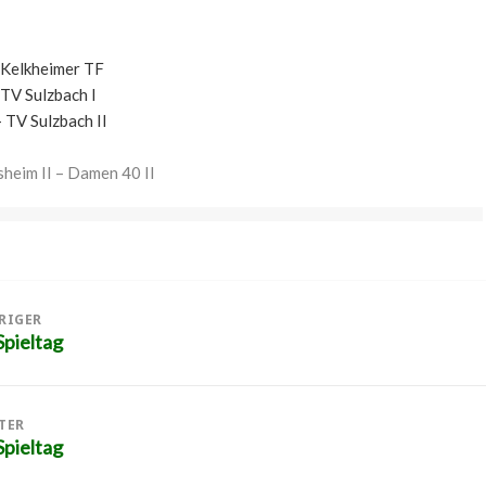
 Kelkheimer TF
 TV Sulzbach I
– TV Sulzbach II
eim II – Damen 40 II
tion
RIGER
pieltag
iger
g:
TER
pieltag
er
g: