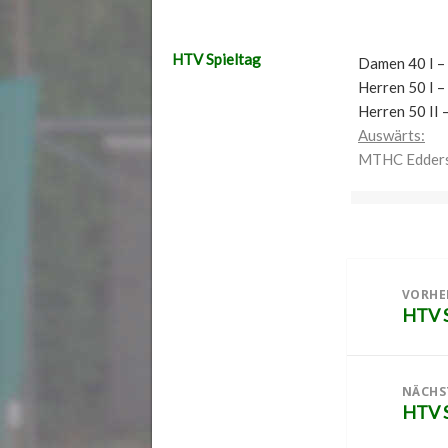
HTV Spieltag
Damen 40 I –
Herren 50 I –
Herren 50 II 
Auswärts:
MTHC Eddersh
Beitragsnaviga
VORHE
HTV S
Vorher
Beitra
NÄCHS
HTV S
Nächst
Beitra