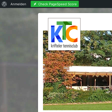
Über
Check PageSpeed Score
Anmelden
WordPress