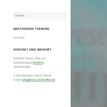
Suchen
nach:
ANSTEHENDE TERMINE:
no event
KONTAKT UND ANFAHRT
Krifteler-Tennis-Club e.V.
Schmelzweg 6 (
Anfahrt
)
65830 Kriftel
1. Vorsitzender: Oliver Kinzel
Email:
info@tennisclub-kriftel.de