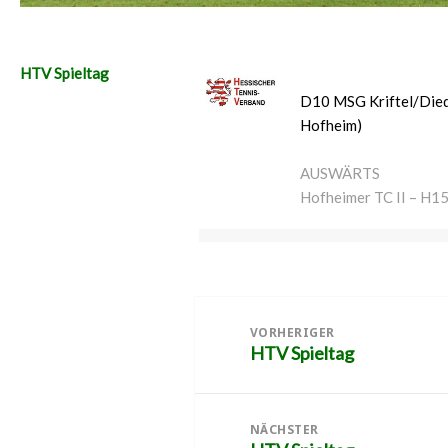
HTV Spieltag
D10 MSG Kriftel/Died
Hofheim)
AUSWÄRTS
Hofheimer TC II – H1
Beitragsnavigation
VORHERIGER
HTV Spieltag
Vorheriger
Beitrag:
NÄCHSTER