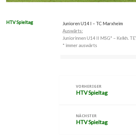
HTV Spieltag
Junioren U14 I – TC Marxheim
Auswärts:
Juniorinnen U14 II MSG* – Kelkh. T
* immer auswärts
Beitragsnavigation
VORHERIGER
HTV Spieltag
Vorheriger
Beitrag:
NÄCHSTER
HTV Spieltag
Nächster
Beitrag: