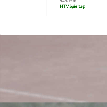
NÄCHSTER
HTV Spieltag
Nächster
Beitrag: