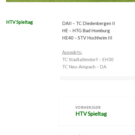
HTV Spieltag
DAII – TC Diedenbergen II
HE – HTG Bad Homburg
HE40 – STV Hochheim III
Auswärts:
TC Stadtallendorf – EH30
TC Neu-Anspach – DA
Beitragsnavigation
VORHERIGER
HTV Spieltag
Vorheriger
Beitrag: