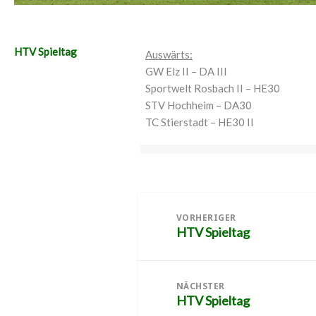
HTV Spieltag
Auswärts:
GW Elz II – DA III
Sportwelt Rosbach II – HE30
STV Hochheim – DA30
TC Stierstadt – HE30 II
Beitragsnavigation
VORHERIGER
HTV Spieltag
Vorheriger
Beitrag:
NÄCHSTER
HTV Spieltag
Nächster