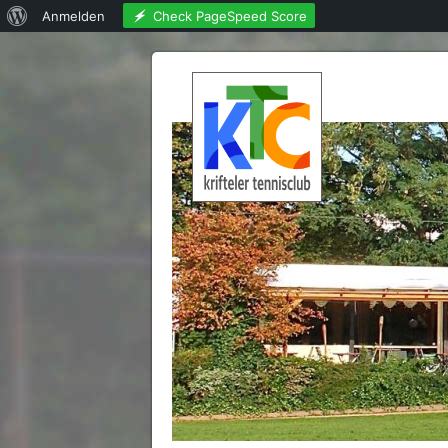
Über
Check PageSpeed Score
Anmelden
WordPress