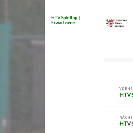
HTV Spieltag |
Erwachsene
Beitragsnaviga
VORHE
HTV S
Vorher
Beitra
NÄCHS
HTV S
Nächst
Beitra