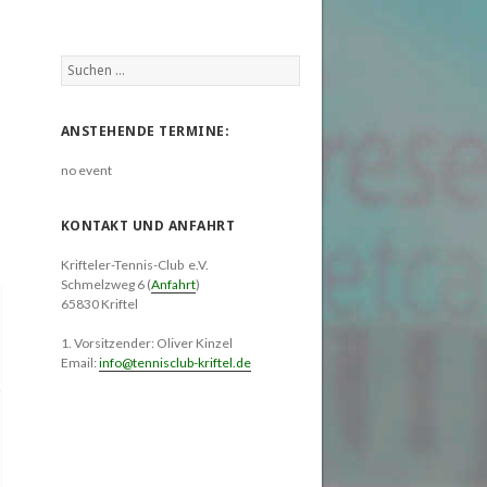
Suchen
nach:
ANSTEHENDE TERMINE:
no event
KONTAKT UND ANFAHRT
Krifteler-Tennis-Club e.V.
Schmelzweg 6 (
Anfahrt
)
65830 Kriftel
1. Vorsitzender: Oliver Kinzel
Email:
info@tennisclub-kriftel.de