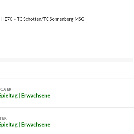
HE70 – TC Schotten/TC Sonnenberg MSG
tion
RIGER
pieltag | Erwachsene
iger
g:
TER
pieltag | Erwachsene
er
g: