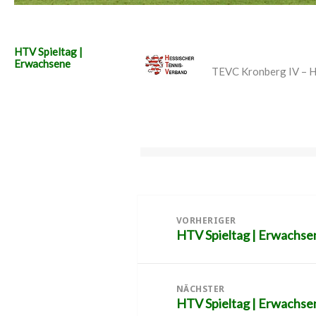
HTV Spieltag |
Erwachsene
TEVC Kronberg IV – 
Beitragsnavigation
VORHERIGER
HTV Spieltag | Erwachse
Vorheriger
Beitrag:
NÄCHSTER
HTV Spieltag | Erwachse
Nächster