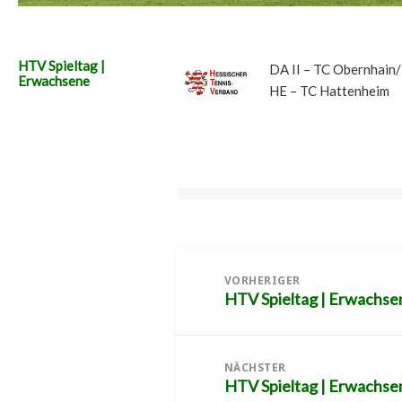
HTV Spieltag |
DA II – TC Obernhain
Erwachsene
HE – TC Hattenheim
Beitragsnavigation
VORHERIGER
HTV Spieltag | Erwachse
Vorheriger
Beitrag:
NÄCHSTER
HTV Spieltag | Erwachse
Nächster