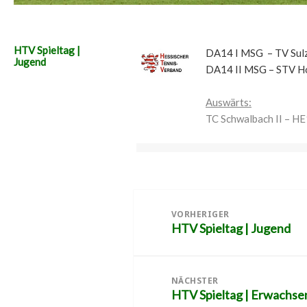
HTV Spieltag |
DA14 I MSG – TV Sulz
Jugend
DA14 II MSG – STV Ho
Auswärts:
TC Schwalbach II – H
Beitragsnavigation
VORHERIGER
HTV Spieltag | Jugend
Vorheriger
Beitrag:
NÄCHSTER
HTV Spieltag | Erwachse
Nächster