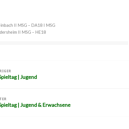
inbach II MSG – DA18 I MSG
dersheim II MSG – HE18
tion
RIGER
pieltag | Jugend
iger
g:
TER
pieltag | Jugend & Erwachsene
er
g: