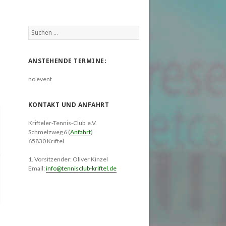
Suchen
nach:
ANSTEHENDE TERMINE:
no event
KONTAKT UND ANFAHRT
Krifteler-Tennis-Club e.V.
Schmelzweg 6 (
Anfahrt
)
65830 Kriftel
1. Vorsitzender: Oliver Kinzel
Email:
info@tennisclub-kriftel.de