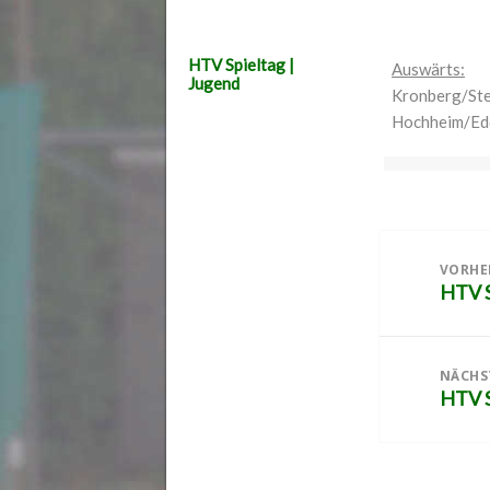
HTV Spieltag |
Auswärts:
Jugend
Kronberg/Ste
Hochheim/Ed
Beitragsnaviga
VORHE
HTV S
Vorher
Beitra
NÄCHS
HTV S
Nächst
Beitra