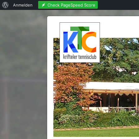
Über
Check PageSpeed Score
Anmelden
WordPress