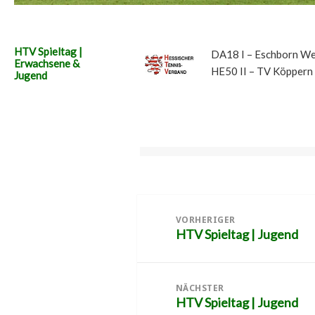
HTV Spieltag |
DA18 I – Eschborn W
Erwachsene &
HE50 II – TV Köppern
Jugend
Beitragsnavigation
VORHERIGER
HTV Spieltag | Jugend
Vorheriger
Beitrag:
NÄCHSTER
HTV Spieltag | Jugend
Nächster