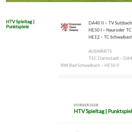
HTV Spieltag |
DA40 II – TV Sulzbach 
Punktspiele
HE50 I – Nauroder TC
HE12 – TC Schwalbach
AUSWÄRTS
TEC Darmstadt – DA4
RW Bad Schwalbach – HE50 II
Beitragsnavigation
VORHERIGER
HTV Spieltag | Punktspie
Vorheriger
Beitrag: