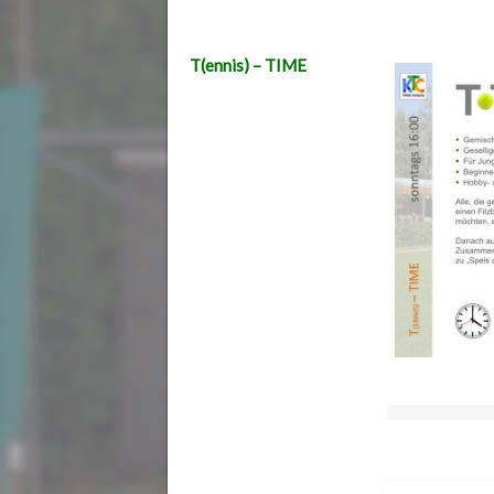
T(ennis) – TIME
Beitragsnaviga