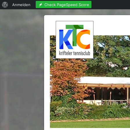
Über
Check PageSpeed Score
Anmelden
WordPress