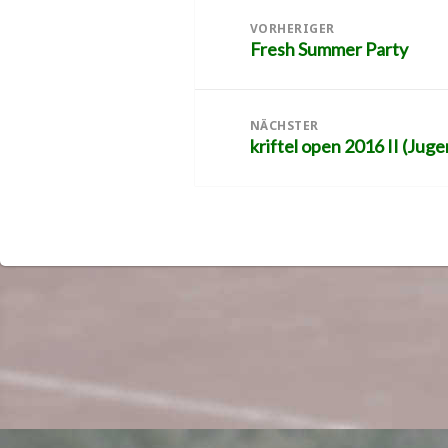
Beitragsnavigation
VORHERIGER
Fresh Summer Party
Vorheriger
Beitrag:
NÄCHSTER
kriftel open 2016 II (Jug
Nächster
Beitrag: