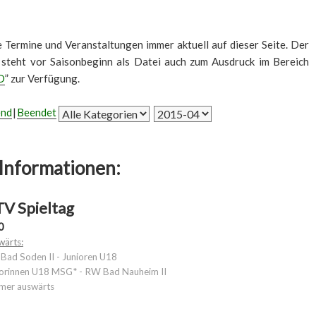
le Termine und Veranstaltungen immer aktuell auf dieser Seite. Der
 steht vor Saisonbeginn als Datei auch zum Ausdruck im Bereich
D
” zur Verfügung.
end
Beendet
Informationen:
V Spieltag
0
wärts:
ad Soden II - Junioren U18
iorinnen U18 MSG* - RW Bad Nauheim II
mer auswärts