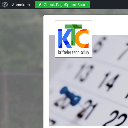
Über
Check PageSpeed Score
Anmelden
WordPress