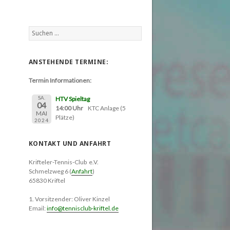
Suchen
nach:
ANSTEHENDE TERMINE:
Termin Informationen:
SA.
HTV Spieltag
04
14:00 Uhr
KTC Anlage (5
MAI
Plätze)
2024
KONTAKT UND ANFAHRT
Krifteler-Tennis-Club e.V.
Schmelzweg 6 (
Anfahrt
)
65830 Kriftel
1. Vorsitzender: Oliver Kinzel
Email:
info@tennisclub-kriftel.de