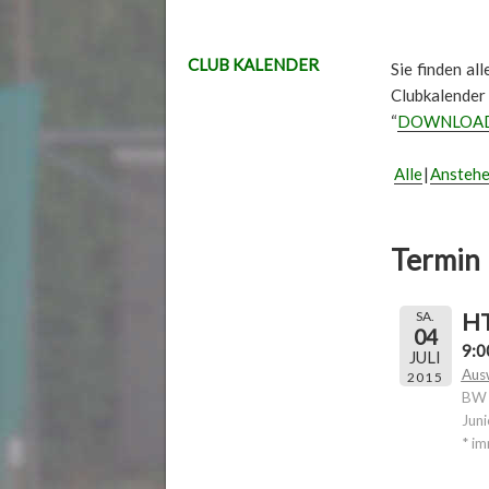
CLUB KALENDER
Sie finden al
Clubkalender
“
DOWNLOA
Alle
Ansteh
Termin 
HT
SA.
04
9:0
JULI
Aus
2015
BW B
Jun
* im