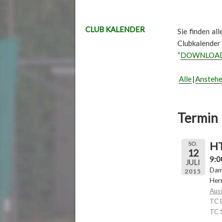
CLUB KALENDER
Sie finden al
Clubkalender
“
DOWNLOA
Alle
Ansteh
Termin 
HT
SO.
12
9:0
JULI
Dam
2015
Her
Aus
TC 
TC 