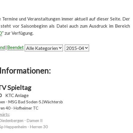
le Termine und Veranstaltungen immer aktuell auf dieser Seite. Der
 steht vor Saisonbeginn als Datei auch zum Ausdruck im Bereich
D
” zur Verfügung.
end
Beendet
Informationen:
V Spieltag
0
KTC Anlage
en - MSG Bad Soden-S.|Wächtersb
ren 40 - Hofheimer TC
wärts:
Diedenbergen - Damen II
Sp Heppenheim - Herren 30