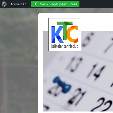
Über
Check PageSpeed Score
Anmelden
WordPress