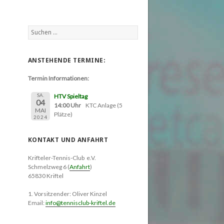
Suchen
nach:
ANSTEHENDE TERMINE:
Termin Informationen:
SA.
HTV Spieltag
04
14:00 Uhr
KTC Anlage (5
MAI
Plätze)
2024
KONTAKT UND ANFAHRT
Krifteler-Tennis-Club e.V.
Schmelzweg 6 (
Anfahrt
)
65830 Kriftel
1. Vorsitzender: Oliver Kinzel
Email:
info@tennisclub-kriftel.de