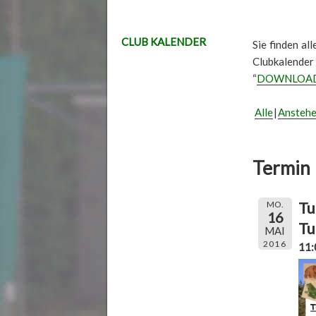
CLUB KALENDER
Sie finden al
Clubkalender
“
DOWNLOA
Alle
Ansteh
Termin 
Tu
MO.
16
Tu
MAI
2016
11: