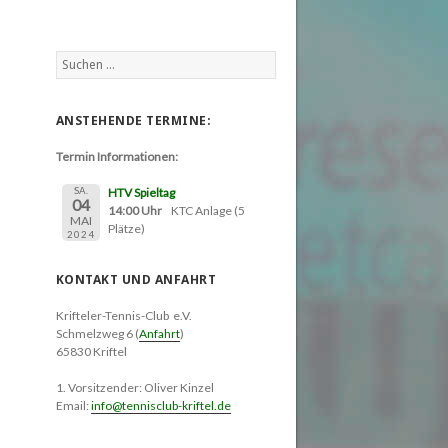
Suchen
nach:
ANSTEHENDE TERMINE:
Termin Informationen:
SA.
HTV Spieltag
04
14:00 Uhr
KTC Anlage (5
MAI
Plätze)
2024
KONTAKT UND ANFAHRT
Krifteler-Tennis-Club e.V.
Schmelzweg 6 (
Anfahrt
)
65830 Kriftel
1. Vorsitzender: Oliver Kinzel
Email:
info@tennisclub-kriftel.de