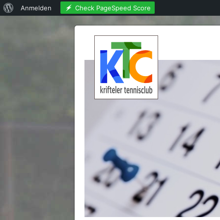
Über
Check PageSpeed Score
Anmelden
WordPress