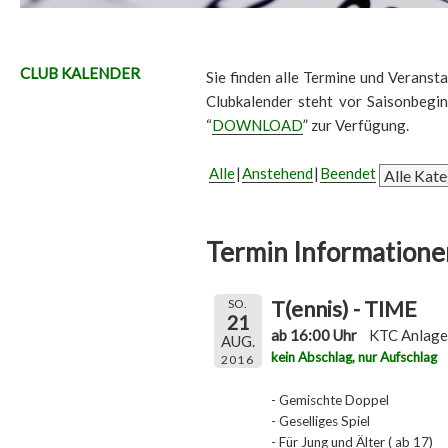
CLUB KALENDER
Sie finden alle Termine und Veransta
Clubkalender steht vor Saisonbegi
“
DOWNLOAD
” zur Verfügung.
Alle
Anstehend
Beendet
Termin Informatione
T(ennis) - TIME
SO.
21
ab 16:00 Uhr
KTC Anlage
AUG.
kein Abschlag, nur Aufschlag
2016
- Gemischte Doppel
- Geselliges Spiel
- Für Jung und Älter ( ab 17)