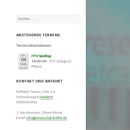
Suchen
nach:
ANSTEHENDE TERMINE:
Termin Informationen:
SA.
HTV Spieltag
04
14:00 Uhr
KTC Anlage (5
MAI
Plätze)
2024
KONTAKT UND ANFAHRT
Krifteler-Tennis-Club e.V.
Schmelzweg 6 (
Anfahrt
)
65830 Kriftel
1. Vorsitzender: Oliver Kinzel
Email:
info@tennisclub-kriftel.de