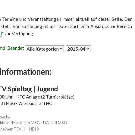
le Termine und Veranstaltungen immer aktuell auf dieser Seite. Der
 steht vor Saisonbeginn als Datei auch zum Ausdruck im Bereich
D
” zur Verfügung.
end
Beendet
Informationen:
V Spieltag | Jugend
00 Uhr
KTC Anlage (2 Turnierplätze)
8 I MSG - Wiesbadener THC
wärts:
hheim/Marxheim MSG - DA12 II MSG
kheimer TEV II - HE18