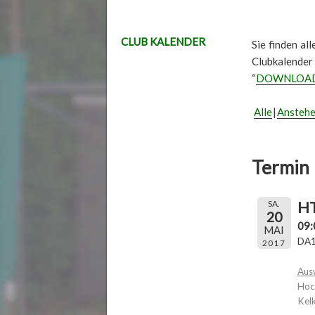
CLUB KALENDER
Sie finden al
Clubkalender
“
DOWNLOA
Alle
Ansteh
Termin 
HT
SA.
20
09:
MAI
DA1
2017
Aus
Hoc
Kel