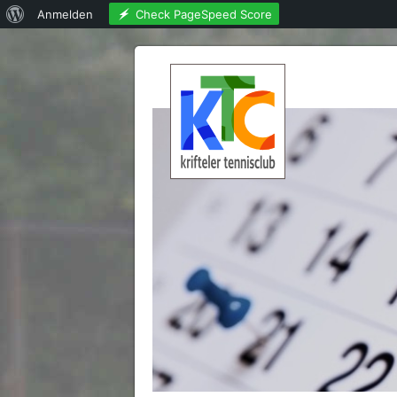
Über
Check PageSpeed Score
Anmelden
WordPress