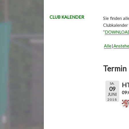
CLUB KALENDER
Sie finden al
Clubkalender
“
DOWNLOA
Alle
Ansteh
Termin 
HT
SA.
09
09:
JUNI
2018