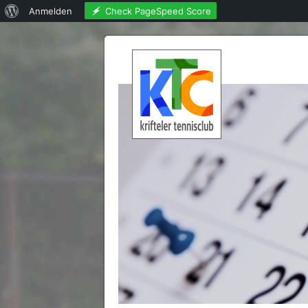
Über
Check PageSpeed Score
Anmelden
WordPress