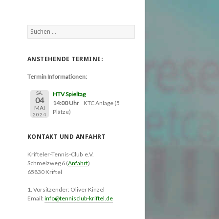
Suchen
nach:
ANSTEHENDE TERMINE:
Termin Informationen:
SA.
HTV Spieltag
04
14:00 Uhr
KTC Anlage (5
MAI
Plätze)
2024
KONTAKT UND ANFAHRT
Krifteler-Tennis-Club e.V.
Schmelzweg 6 (
Anfahrt
)
65830 Kriftel
1. Vorsitzender: Oliver Kinzel
Email:
info@tennisclub-kriftel.de