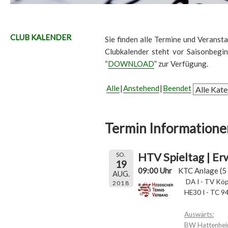
CLUB KALENDER
Sie finden alle Termine und Veransta
Clubkalender steht vor Saisonbegi
“
DOWNLOAD
” zur Verfügung.
Alle
Anstehend
Beendet
Termin Informatione
HTV Spieltag | E
SO.
19
09:00 Uhr
KTC Anlage (5 
AUG.
DA I - TV Kö
2018
HE30 I - TC 9
Auswärts:
BW Hattenhei