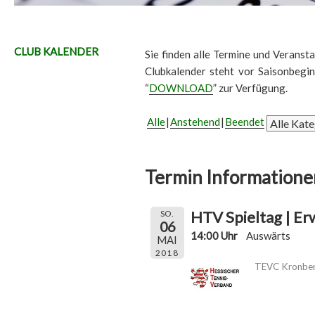
CLUB KALENDER
Sie finden alle Termine und Veransta
Clubkalender steht vor Saisonbegi
“
DOWNLOAD
” zur Verfügung.
Alle
Anstehend
Beendet
Termin Informatione
HTV Spieltag | E
SO.
06
14:00 Uhr
Auswärts
MAI
2018
TEVC Kronber