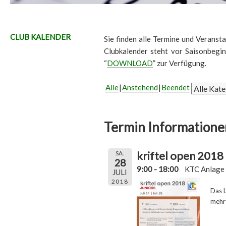
CLUB KALENDER
Sie finden alle Termine und Veransta
Clubkalender steht vor Saisonbegi
“
DOWNLOAD
” zur Verfügung.
Alle
Anstehend
Beendet
Termin Informatione
kriftel open 2018
SA.
28
9:00 - 18:00
KTC Anlage
JULI
2018
Das L
mehr