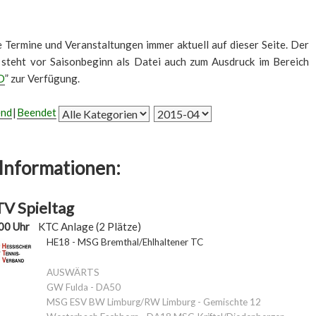
le Termine und Veranstaltungen immer aktuell auf dieser Seite. Der
 steht vor Saisonbeginn als Datei auch zum Ausdruck im Bereich
D
” zur Verfügung.
end
Beendet
Informationen:
V Spieltag
00 Uhr
KTC Anlage (2 Plätze)
HE18 - MSG Bremthal/Ehlhaltener TC
AUSWÄRTS
GW Fulda - DA50
MSG ESV BW Limburg/RW Limburg - Gemischte 12