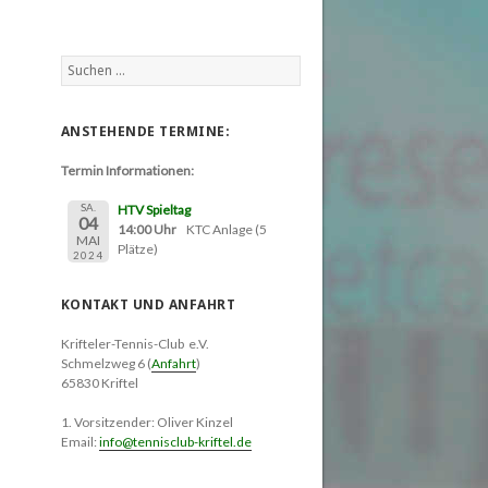
Suchen
nach:
ANSTEHENDE TERMINE:
Termin Informationen:
SA.
HTV Spieltag
04
14:00 Uhr
KTC Anlage (5
MAI
Plätze)
2024
KONTAKT UND ANFAHRT
Krifteler-Tennis-Club e.V.
Schmelzweg 6 (
Anfahrt
)
65830 Kriftel
1. Vorsitzender: Oliver Kinzel
Email:
info@tennisclub-kriftel.de