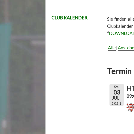
CLUB KALENDER
Sie finden al
Clubkalender
“
DOWNLOA
Alle
Ansteh
Termin 
HT
SA.
03
09:
JULI
2021