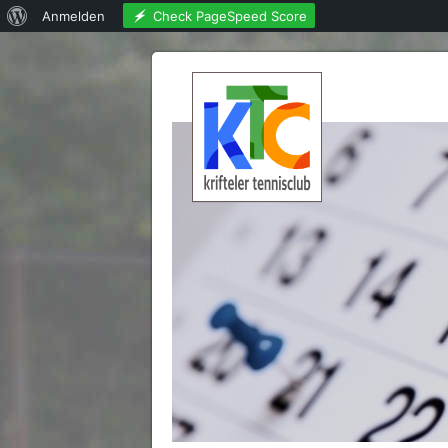
Über
Check PageSpeed Score
Anmelden
WordPress