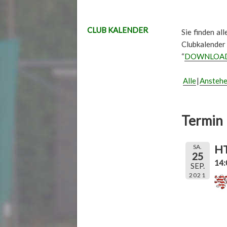
CLUB KALENDER
Sie finden al
Clubkalender
“
DOWNLOA
Alle
Ansteh
Termin 
HT
SA.
25
14:
SEP.
2021