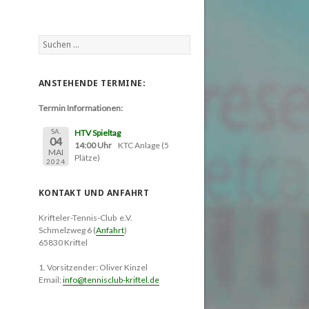
Suchen
nach:
ANSTEHENDE TERMINE:
Termin Informationen:
SA.
HTV Spieltag
04
14:00 Uhr
KTC Anlage (5
MAI
Plätze)
2024
KONTAKT UND ANFAHRT
Krifteler-Tennis-Club e.V.
Schmelzweg 6 (
Anfahrt
)
65830 Kriftel
1. Vorsitzender: Oliver Kinzel
Email:
info@tennisclub-kriftel.de