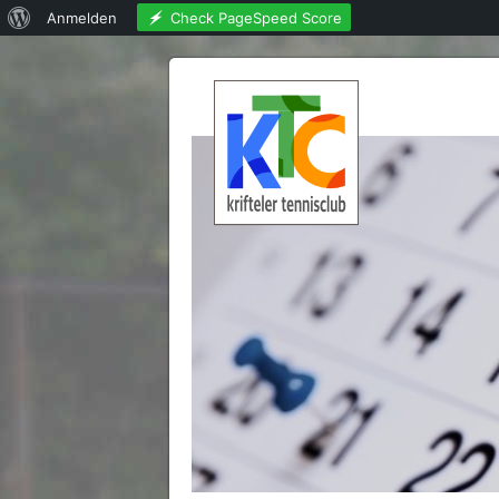
Über
Check PageSpeed Score
Anmelden
WordPress