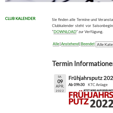
CLUB KALENDER
Sie finden alle Termine und Veransta
Clubkalender steht vor Saisonbegi
“
DOWNLOAD
” zur Verfügung.
Alle
Anstehend
Beendet
Termin Informatione
Frühjahrsputz 20
SA.
09
Ab 09h30
KTC Anlage
APR.
2022