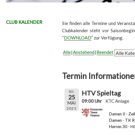
CLUB KALENDER
Sie finden alle Termine und Veransta
Clubkalender steht vor Saisonbegi
“
DOWNLOAD
” zur Verfügung.
Alle
Anstehend
Beendet
Termin Informatione
HTV Spieltag
SO.
25
09:00 Uhr
KTC Anlage
MAI
2025
Damen II - Zei
Damen - TK R
Herren 30 - H