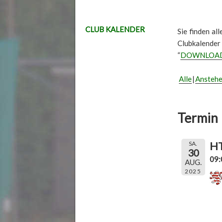
CLUB KALENDER
Sie finden al
Clubkalender
“
DOWNLOA
Alle
Ansteh
Termin 
HT
SA.
30
09:
AUG.
2025