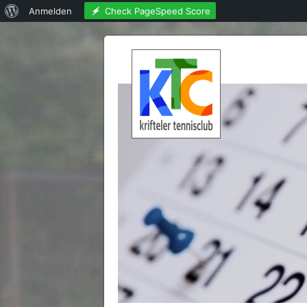
Über
Check PageSpeed Score
Anmelden
WordPress