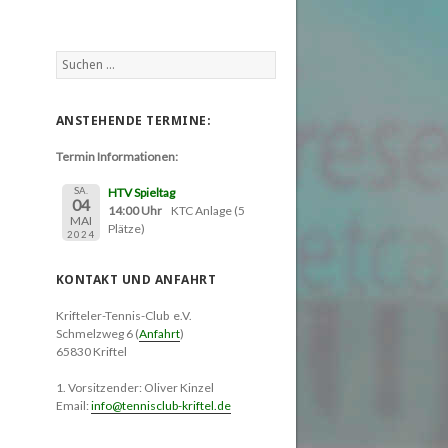
Suchen
nach:
ANSTEHENDE TERMINE:
Termin Informationen:
SA.
HTV Spieltag
04
14:00 Uhr
KTC Anlage (5
MAI
Plätze)
2024
KONTAKT UND ANFAHRT
Krifteler-Tennis-Club e.V.
Schmelzweg 6 (
Anfahrt
)
65830 Kriftel
1. Vorsitzender: Oliver Kinzel
Email:
info@tennisclub-kriftel.de