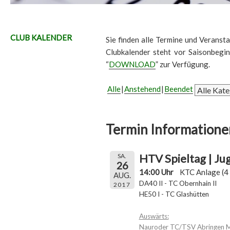
CLUB KALENDER
Sie finden alle Termine und Veransta
Clubkalender steht vor Saisonbegi
“
DOWNLOAD
” zur Verfügung.
Alle
Anstehend
Beendet
Termin Informatione
HTV Spieltag | J
SA.
26
14:00 Uhr
KTC Anlage (4 
AUG.
DA40 II - TC Obernhain II
2017
HE50 I - TC Glashütten
Auswärts:
Nauroder TC/TSV Abringen M