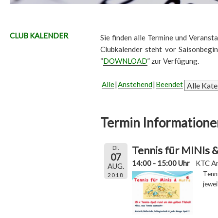
CLUB KALENDER
Sie finden alle Termine und Veransta
Clubkalender steht vor Saisonbegi
“
DOWNLOAD
” zur Verfügung.
Alle
Anstehend
Beendet
Termin Informatione
Tennis für MINIs
DI.
07
14:00 - 15:00 Uhr
KTC A
AUG.
Tenn
2018
jewei