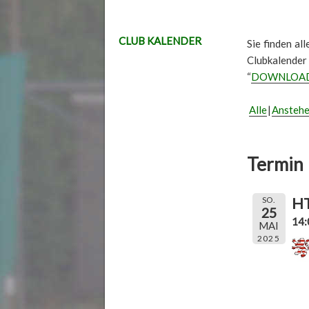
CLUB KALENDER
Sie finden al
Clubkalender
“
DOWNLOA
Alle
Ansteh
Termin 
HT
SO.
25
14:
MAI
2025