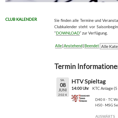
CLUB KALENDER
Sie finden alle Termine und Veransta
Clubkalender steht vor Saisonbegi
“
DOWNLOAD
” zur Verfügung.
Alle
Anstehend
Beendet
Termin Informatione
HTV Spieltag
SA.
08
14:00 Uhr
KTC Anlage (5 
JUNI
2024
D40 II - TC We
H50 - MSG Sel
AUSWÄRTS