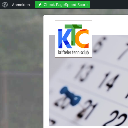
Über
Check PageSpeed Score
Anmelden
WordPress