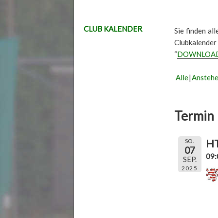
CLUB KALENDER
Sie finden al
Clubkalender
“
DOWNLOA
Alle
Ansteh
Termin 
HT
SO.
07
09:
SEP.
2025