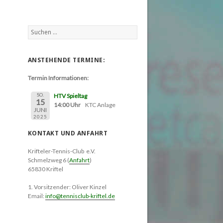
Suchen
nach:
ANSTEHENDE TERMINE:
Termin Informationen:
SO.
HTV Spieltag
15
14:00 Uhr
KTC Anlage
JUNI
2025
KONTAKT UND ANFAHRT
Krifteler-Tennis-Club e.V.
Schmelzweg 6 (
Anfahrt
)
65830 Kriftel
1. Vorsitzender: Oliver Kinzel
Email:
info@tennisclub-kriftel.de