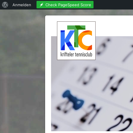
Über
Check PageSpeed Score
Anmelden
WordPress