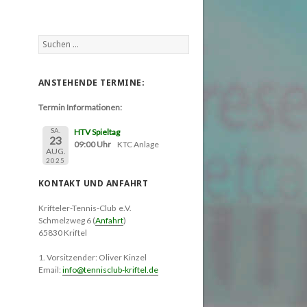
Suchen
nach:
ANSTEHENDE TERMINE:
Termin Informationen:
SA.
HTV Spieltag
23
09:00 Uhr
KTC Anlage
AUG.
2025
KONTAKT UND ANFAHRT
Krifteler-Tennis-Club e.V.
Schmelzweg 6 (
Anfahrt
)
65830 Kriftel
1. Vorsitzender: Oliver Kinzel
Email:
info@tennisclub-kriftel.de