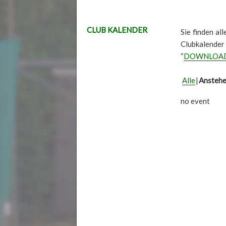
CLUB KALENDER
Sie finden al
Clubkalender
“
DOWNLOA
Alle
Ansteh
no event