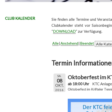
CLUB KALENDER
Sie finden alle Termine und Veransta
Clubkalender steht vor Saisonbegi
“
DOWNLOAD
” zur Verfügung.
Alle
Anstehend
Beendet
Termin Informatione
Oktoberfest im 
SA.
08
ab 18:00 Uhr
KTC Anlage
OKT.
Oktoberfest im Krifteler Tenn
2016