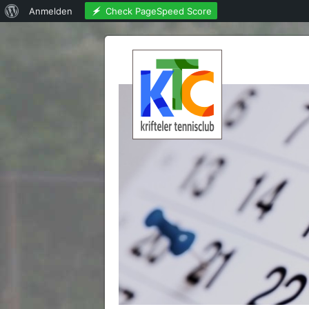
Über
Check PageSpeed Score
Anmelden
WordPress