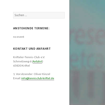
Suchen
nach:
ANSTEHENDE TERMINE:
no event
KONTAKT UND ANFAHRT
Krifteler-Tennis-Club e.V.
Schmelzweg 6 (
Anfahrt
)
65830 Kriftel
1. Vorsitzender: Oliver Kinzel
Email:
info@tennisclub-kriftel.de