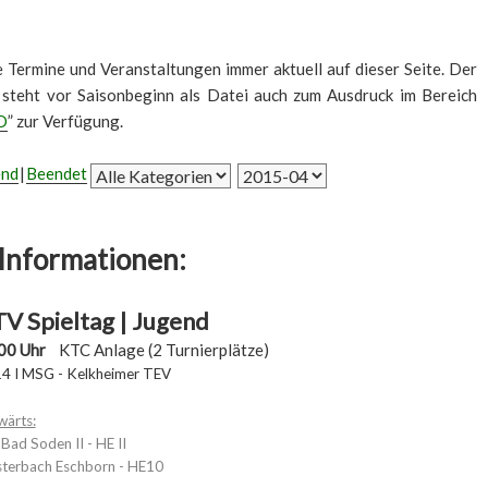
le Termine und Veranstaltungen immer aktuell auf dieser Seite. Der
 steht vor Saisonbeginn als Datei auch zum Ausdruck im Bereich
D
” zur Verfügung.
end
Beendet
Informationen:
V Spieltag | Jugend
00 Uhr
KTC Anlage (2 Turnierplätze)
4 I MSG - Kelkheimer TEV
wärts:
ad Soden II - HE II
terbach Eschborn - HE10