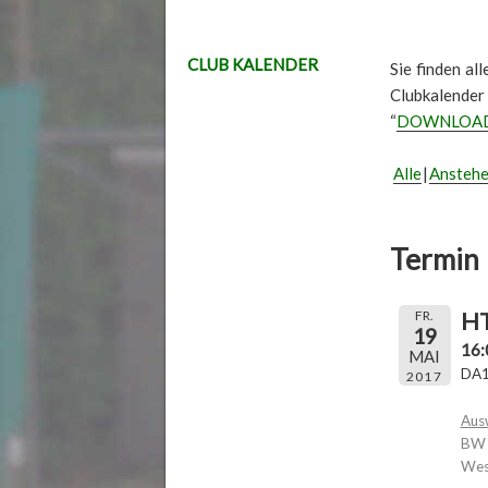
CLUB KALENDER
Sie finden al
Clubkalender
“
DOWNLOA
Alle
Ansteh
Termin 
HT
FR.
19
16:
MAI
DA1
2017
Aus
BW B
Wes