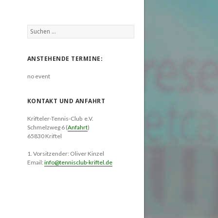
Suchen
nach:
ANSTEHENDE TERMINE:
no event
KONTAKT UND ANFAHRT
Krifteler-Tennis-Club e.V.
Schmelzweg 6 (
Anfahrt
)
65830 Kriftel
1. Vorsitzender: Oliver Kinzel
Email:
info@tennisclub-kriftel.de