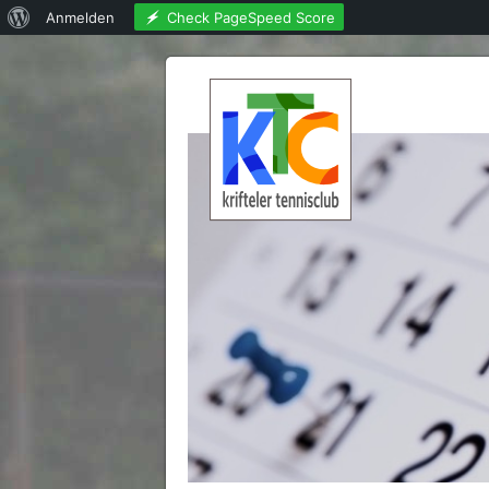
Über
Check PageSpeed Score
Anmelden
WordPress