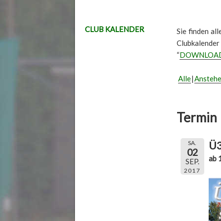
CLUB KALENDER
Sie finden al
Clubkalender
“
DOWNLOA
Alle
Ansteh
Termin 
Ü3
SA.
02
ab 
SEP.
2017