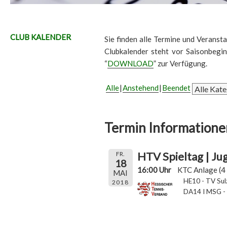
CLUB KALENDER
Sie finden alle Termine und Veransta
Clubkalender steht vor Saisonbegi
“
DOWNLOAD
” zur Verfügung.
Alle
Anstehend
Beendet
Termin Informatione
HTV Spieltag | Ju
FR.
18
16:00 Uhr
KTC Anlage (4 
MAI
HE10 - TV Su
2018
DA14 I MSG - 