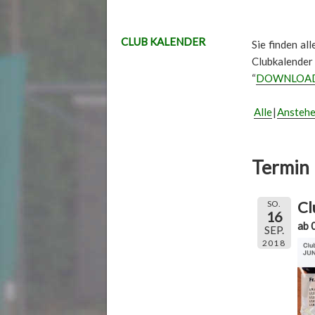
CLUB KALENDER
Sie finden al
Clubkalender
“
DOWNLOA
Alle
Ansteh
Termin 
Cl
SO.
16
ab 
SEP.
2018