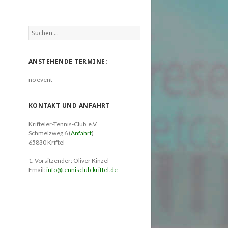
Suchen
nach:
ANSTEHENDE TERMINE:
no event
KONTAKT UND ANFAHRT
Krifteler-Tennis-Club e.V.
Schmelzweg 6 (
Anfahrt
)
65830 Kriftel
1. Vorsitzender: Oliver Kinzel
Email:
info@tennisclub-kriftel.de