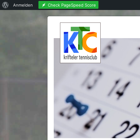
Über
Check PageSpeed Score
Anmelden
WordPress