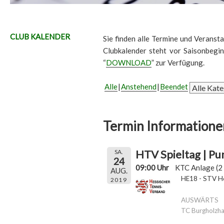
CLUB KALENDER
Sie finden alle Termine und Veransta
Clubkalender steht vor Saisonbegi
“
DOWNLOAD
” zur Verfügung.
Alle
Anstehend
Beendet
Termin Informatione
HTV Spieltag | Pu
SA.
24
09:00 Uhr
KTC Anlage (2 
AUG.
HE18 - STV Ho
2019
AUSWÄRTS
TC Burgholzh