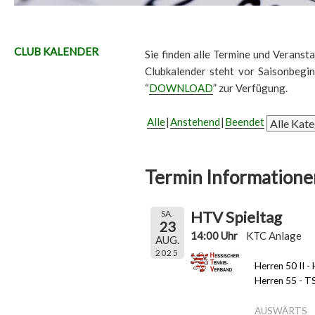
CLUB KALENDER
Sie finden alle Termine und Veransta
Clubkalender steht vor Saisonbegi
“
DOWNLOAD
” zur Verfügung.
Alle
Anstehend
Beendet
Termin Informatione
HTV Spieltag
SA.
23
14:00 Uhr
KTC Anlage
AUG.
2025
Herren 50 II 
Herren 55 - T
AUSWÄRTS